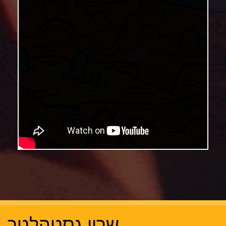
שרון גסטהלטר