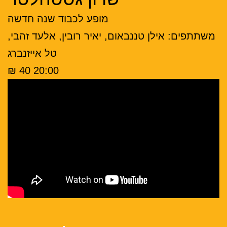
מופע לכבוד שנה חדשה
משתתפים: אילן טננבאום, יאיר רובין, אלעד זהבי,
טל אייזנברג
20:00 40 ₪