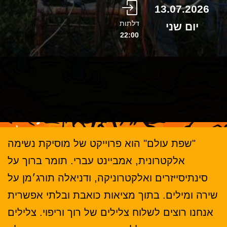
13.07.2026
דלתות
יום שני
22:00
"שפת עולם" הוא פרוייקט של מוסיקת נשימה
אלקטרונית, אמביינט עברי. תומר ברוך על
סינתיסייזרים ואלקטרוניקה, ודניאלה תורג׳מן על
שירה ומילים. בתוך מציאות כואבת ובלתי אפשרית
אנחנו רוצים לשלוח צלילים של רוך וריפוי. צלילים