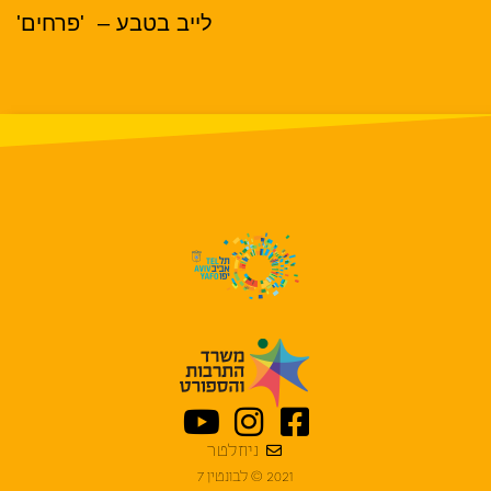
לייב בטבע –
'פרחים'
ניוזלטר
2021 © לבונטין 7