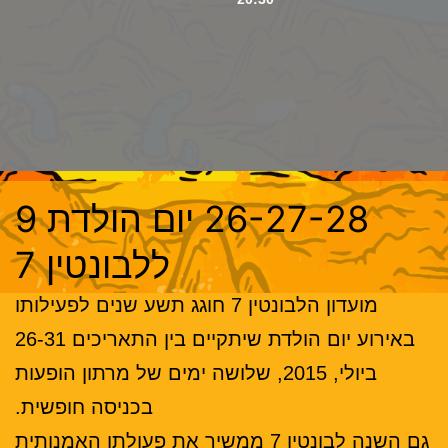
26-27-28 יום הולדת 9
ללבונטין 7
מועדון הלבונטין 7 חוגג תשע שנים לפעילותו
באירוע יום הולדת שיתקיים בין התאריכים 26-31
ביולי, 2015, שלושה ימים של מרתון הופעות
בכניסה חופשית.
גם השנה לבונטין 7 ממשיך את פעולתו האמנותית