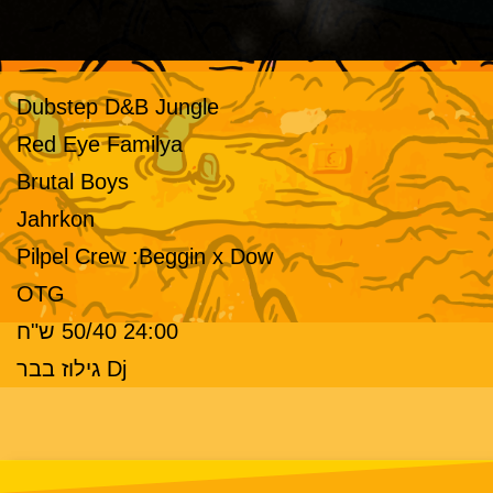
Dubstep D&B Jungle
Red Eye Familya
Brutal Boys
Jahrkon
Pilpel Crew :Beggin x Dow
OTG
24:00 50/40 ש"ח
Dj גילוז בבר