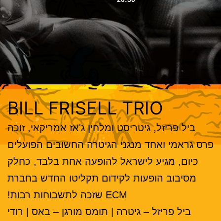
BILL FRISELL TRIO
ביל פריזל, גיטריסט ומלחין ג'אז אמריקאי, זוכה
פרס גראמי ואחד מנגני הגיטרה החשובים הפועלים
כיום, מגיע לישראל להופעה אחת בלבד, כחלק
מסיבוב הופעות לקידום תקליטו החדש בחברת
ECM שזכה לתשבוחות רבות!
ביל פריזל – גיטרה | תומס מורגן – באס | רודי