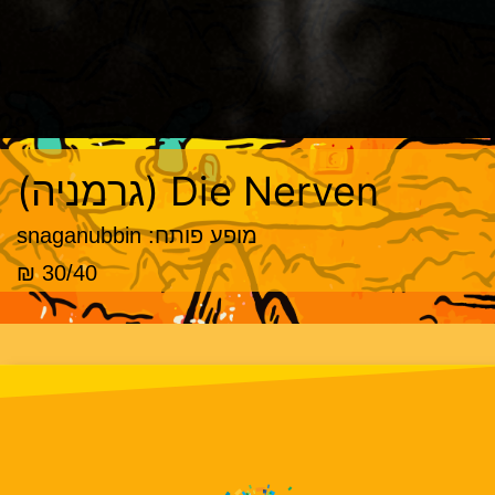
Die Nerven (גרמניה)
מופע פותח: snaganubbin
30/40 ₪