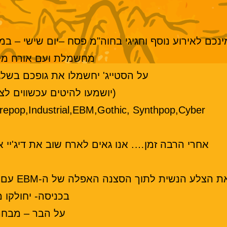
מחשמלת ועם אורח מיו
על הסטייג' יחשמלו את גופכם בשלג
(יושמעו להיטים עכשווים לצד קל
po,Futurepop,Industrial,EBM,Gothic, Synthpop,Cyber
אחרי הרבה זמן…. אנו גאים לארח שוב את דיג'יי 
וך הסצנה האפלה של ה-EBM עם מיטב הסטים המיוחדים והמרגשים שלה .
בכניסה- יחולקו מ
על הבר – מבחר 