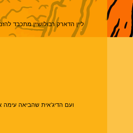
ועם הדיג'אית שהביאה עימה את הצלע הנשית לת