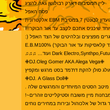
ליין המסיבות דארק רבולושן גאה להציג
פסח האפל
ליין הדארק רבולושיין מתכבד להזמינכם לאירוע נוסף וחגיגי בחוה"מ פסח –יום שישי – במועדון לבונטין 7 במסיבת EBM אלקטרונית
חד שיכניס אתכם לקצב עד אור הבוקר!!!
רים מפציצים ובלהיטים של הצד האפל (:
אסיקות עד אור הבוקר) E.B.M100%
Dark Electro,Synth ועוד… ♫♫♫
✙DJ.Oleg Gomer AKA Alega Vega✙
אולג סולן להקת דת'מד בסט מרגש ומקפיץ
✙DJ. A Glass Doll✙
בחנות מיין משובח וסטיקלייטים זוהרים~!
גדול של אלכוהול ובירות במחירים נוחים