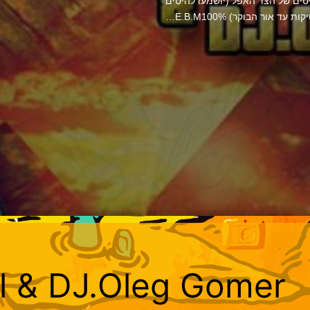
טים של הצד האפל (יושמעו להיטים
ד אור הבוקר) E.B.M100%…
ll & DJ.Oleg Gomer