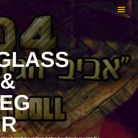
 GLASS
 &
LEG
ER