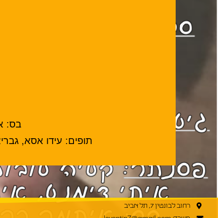
בס:
אי
תופים:
עידו אסא, גבריא
רחוב לבונטין 7, תל אביב