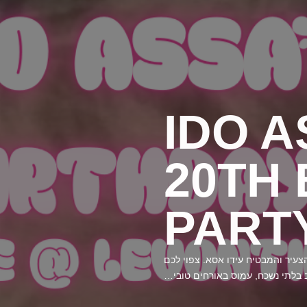
IDO A
20TH
PART
ההולדת ה-20 של המתופף הצעיר והמבטיח עידו אסא. צפוי לכם
 בלתי נשכח, עמוס באורחים טובי…