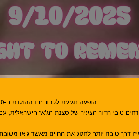
הופעה חגיגית לכבוד יום ההולדת ה-20 של המתופף הצעיר והמבטיח עידו אסא.
רחים טובי הדור הצעיר של סצנת הג'אז הישראלית, עם
יזו דרך טובה יותר לחגוג את החיים מאשר ג'אז משובח