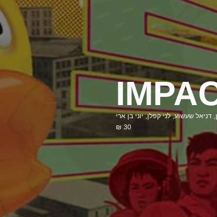
IMPA
 באן, דניאל שעשוע, לני קפלן, יוני בן ארי
30 ₪