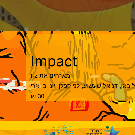
Impact
מארחים את F2
באן, דניאל שעשוע, לני קפלן, יוני בן ארי
30 ₪