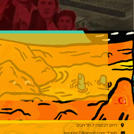
רחוב לבונטין 7, תל אביב
משרד: levontin7@gmail.com