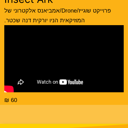
פרוייקט שוגייז/Drone/אמביאנס אלקטרוני של
המוזיקאית הניו יורקית דנה שכטר.
60 ₪