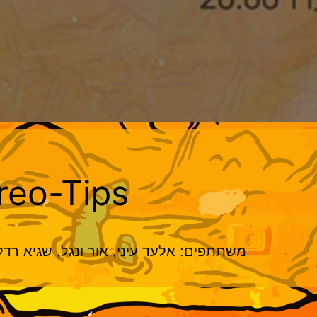
reo-Tips
משתתפים: אלעד עיני, אור ונגל, שגיא רדלמן