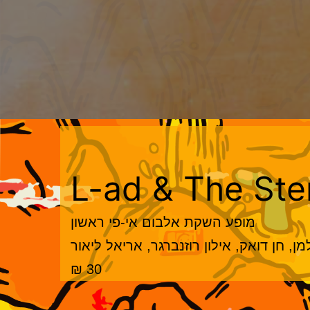
L-ad & The Ste
מופע השקת אלבום אי-פי ראשון
, חן דואק, אילון רוזנברגר, אריאל ליאור
30 ₪