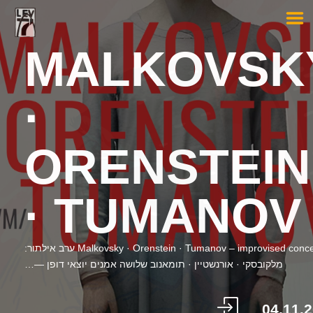
MALKOVSK
·
ORENSTEIN
· TUMANOV
Malkovsky · Orenstein · Tumanov – improvised concert ערב אילתור:
מלקובסקי · אורנשטיין · תומאנוב שלושה אמנים יוצאי דופן —…
04.11.