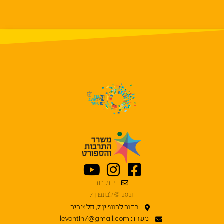
ניוזלטר
2021 © לבונטין 7
רחוב לבונטין 7, תל אביב
משרד: levontin7@gmail.com