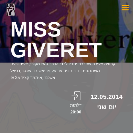
MISS
GIVERET
קבוצה צעירה שחברה יחדיו לכדי הרכב ג'אז מקורי, צעיר ורענן
משתתפים: דור חביב,אריאל מריאש,ג'וי שכטר,דניאל
אשכנזי,איתמר קציר 35 ₪
12.05.2014
דלתות
יום שני
20:00