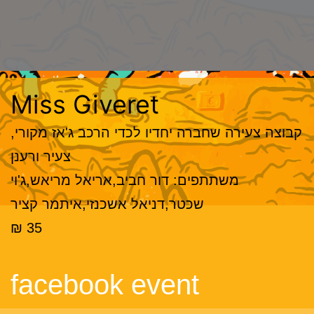
Miss Giveret
קבוצה צעירה שחברה יחדיו לכדי הרכב ג'אז מקורי,
צעיר ורענן
משתתפים: דור חביב,אריאל מריאש,ג'וי
שכטר,דניאל אשכנזי,איתמר קציר
35 ₪
facebook event