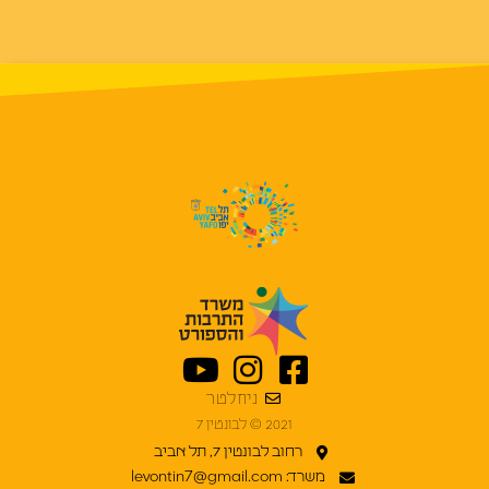
ניוזלטר
2021 © לבונטין 7
רחוב לבונטין 7, תל אביב
משרד: levontin7@gmail.com