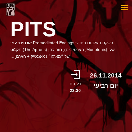
PITS
השקת האלבום החדש Premeditated Endings אורחים: עמי
שלו (Monotonix, הפרטיזנים), חוה כהן (The Aprons) תקלוט
של ״מארגו״ (מאגנטיק + הארגו)…
26.11.2014
דלתות
יום רביעי
22:30