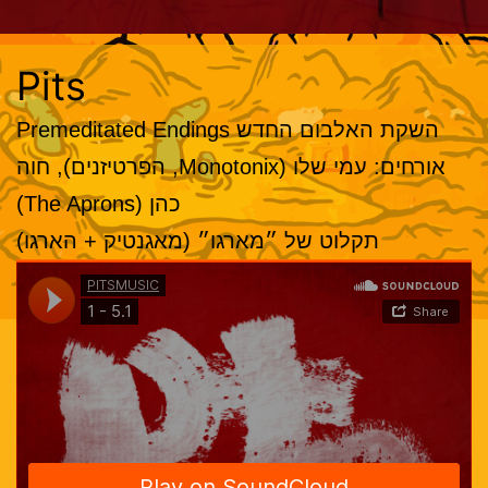
Pits
השקת האלבום החדש Premeditated Endings
אורחים: עמי שלו (Monotonix, הפרטיזנים), חוה
כהן (The Aprons)
תקלוט של ״מארגו״ (מאגנטיק + הארגו)