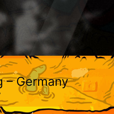
ng – Germany
ל