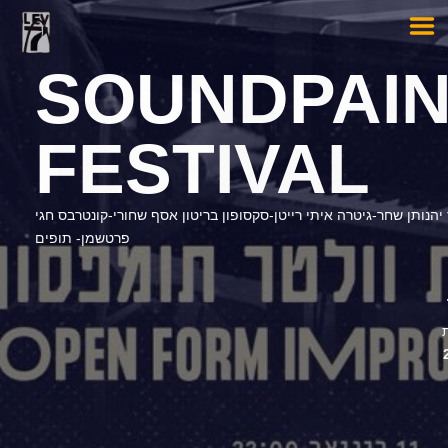
SOUNDPAIN
FESTIVAL
יהנותן שחר-גיטרה איתי רייטן-סקסופון בריטון אסף שחורי-קונטרבס חגי
פרטשמן- תופים