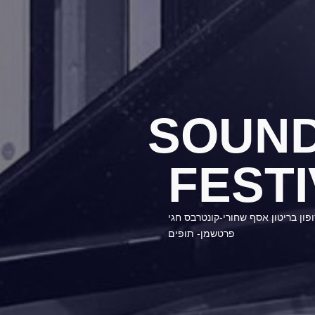
SOUND
FEST
פון בריטון אסף שחורי-קונטרבס חגי
פרטשמן- תופים