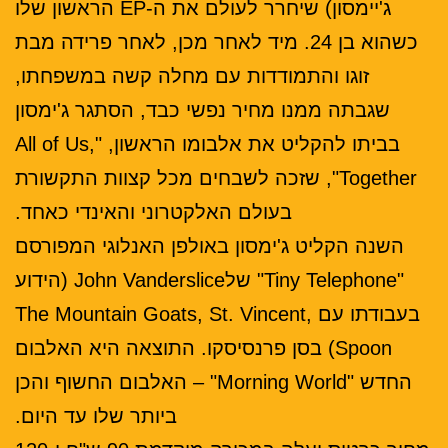
ג'יימסון) שיחרר לעולם את ה-EP הראשון שלו
כשהוא בן 24. מיד לאחר מכן, לאחר פרידה מבת
זוגו והתמודדות עם מחלה קשה במשפחתו,
שגבתה ממנו מחיר נפשי כבד, הסתגר ג'ימסון
בביתו להקליט את אלבומו הראשון, "All of Us,
Together", שזכה לשבחים מכל קצוות התקשורת
בעולם האלקטרוני והאינדי כאחד.
השנה הקליט ג'ימסון באולפן האנלוגי המפורסם
"Tiny Telephone" שלJohn Vanderslice (הידוע
בעבודתו עם The Mountain Goats, St. Vincent,
Spoon) בסן פרנסיסקו. התוצאה היא האלבום
החדש "Morning World" – האלבום החשוף והכן
ביותר שלו עד היום.