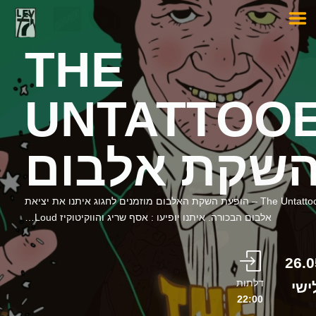
THE
UNTATTOO
השקת אלבום
The Untattooed – הופעת השקת האלבום מוזמנים לחגוג איתנו את יציאת
אלבום הבכורה. איתנו יופיעו : אסף שריג והווקיטוקיז Loud…
26.0
דלתות
ישי
22:00