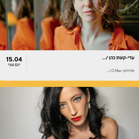
22:00
22:00
עדי–קשת כהן /…
15.04
יום שני
אורחים: O Mer |…
דלתות
הופעה
20:00
19:30