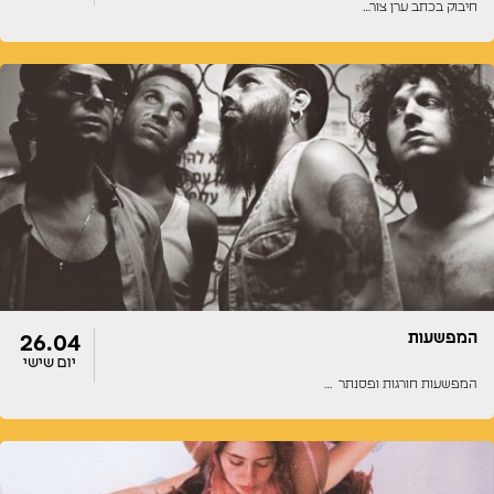
חיבוק בכתב ערן צור…
דלתות
הופעה
23:00
23:00
המפשעות
26.04
יום שישי
המפשעות חורגות ופסנתר …