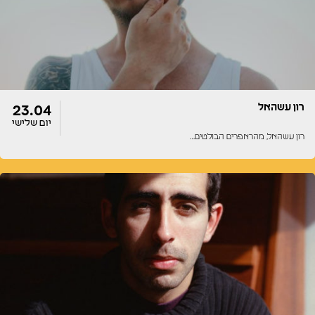
רון עשהאל
23.04
יום שלישי
רון עשהאל, מהראפרים הבולטים…
דלתות
הופעה
22:00
22:00