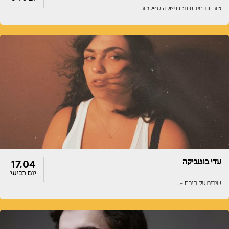
אורחת מיוחדת: דניאלה ספקטור
דלתות
הופעה
20:00
20:00
עדי בוטביקה
17.04
יום רביעי
שירים על הירח –…