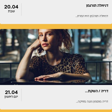
דניאלה תורגמן
20.04
שבת
דניאלה תורג'מן היא זמרת…
דלתות
הופעה
20:00
19:30
דריה / השקת…
21.04
יום ראשון
דריה מוסנזון ניגנה מוזיקה…