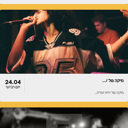
דלתות
הופעה
22:00
22:00
מיקה טל /…
24.04
יום רביעי
מיקה טל היא זמרת…
דלתות
הופעה