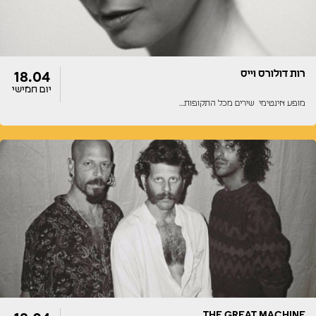
רות דולורס וייס
18.04
יום חמישי
מופע אינטימי שירים מכל התקופות…
דלתות
הופעה
22:30
22:30
THE GREAT MACHINE