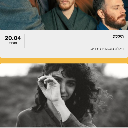
היללה
20.04
שבת
היללה מנגנים את ״ארץ…
דלתות
הופעה
22:00
22:00