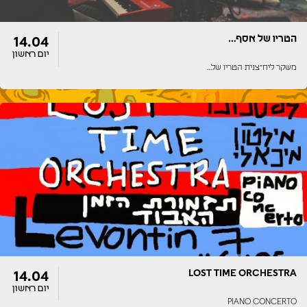
הטריו של אסף…
14.04
יום ראשון
משקר ליח״צנית הטריו של…
דלתות
הופעה
22:00
22:00
LOST TIME ORCHESTRA
14.04
יום ראשון
PIANO CONCERTO