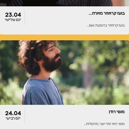
בועז קראוזר מארח…
23.04
יום שלישי
בועז קראוזר בהופעת 360…
דלתות
הופעה
20:00
20:00
מוטי רודן
24.04
יום רביעי
מוטי הוא זמר-יוצר, מהקולות…