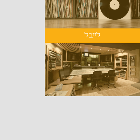
לייבל
אנלוג